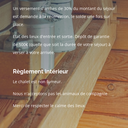
Un versement d'arrhes de 30% du montant du séjour
est demandé à la réservation, le solde une fois sur
place.
Etat des lieux d'entrée et sortie. Dépôt de garantie
de 500€ (quelle que soit la durée de votre séjour) à
verser à votre arrivée.
Règlement intérieur
Le chalet est non fumeur.
Nous n'acceptons pas les animaux de compagnie
Merci de respecter le calme des lieux.