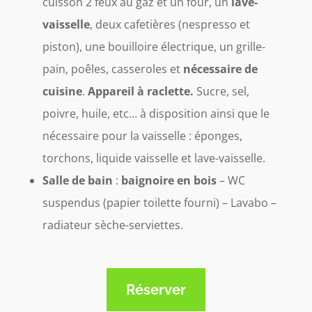
cuisson 2 feux au gaz et un four, un
lave-
vaisselle
, deux cafetières (nespresso et
piston), une bouilloire électrique, un grille-
pain, poêles, casseroles et
nécessaire de
cuisine
.
Appareil à raclette.
Sucre, sel,
poivre, huile, etc… à disposition ainsi que le
nécessaire pour la vaisselle : éponges,
torchons, liquide vaisselle et lave-vaisselle.
Salle de bain
:
baignoire en bois
– WC
suspendus (papier toilette fourni) – Lavabo –
radiateur sèche-serviettes.
Réserver